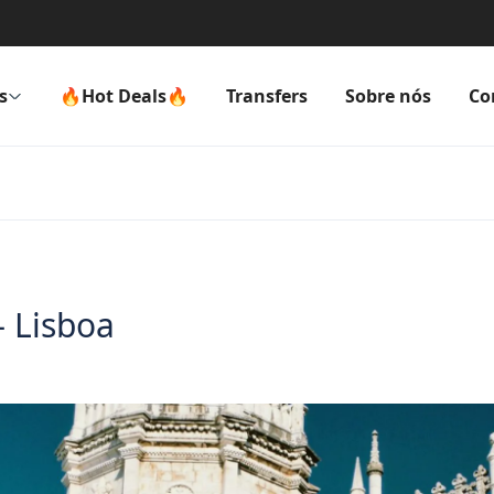
s
🔥Hot Deals🔥
Transfers
Sobre nós
Co
– Lisboa