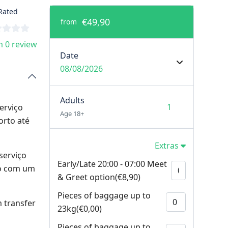
Rated
€49,90
from
 0 review
Date
08/08/2026
Adults
erviço
Age 18+
orto até
Extras
serviço
Early/Late 20:00 - 07:00 Meet
do com um
& Greet option(€8,90)
Pieces of baggage up to
m transfer
23kg(€0,00)
Pieces of baggage up to