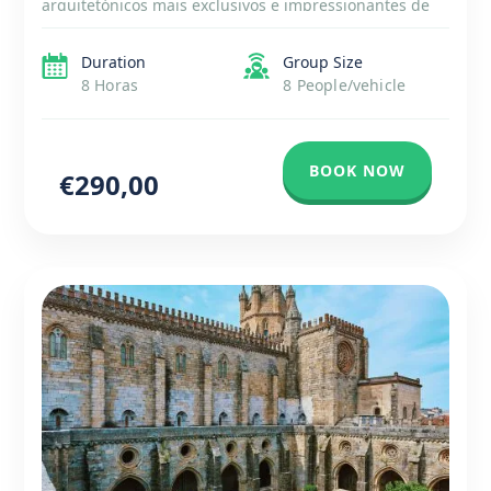
arquitetónicos mais exclusivos e impressionantes de
Portugal, listado como Patrimônio Mundial da UNESCO.
Visite a cidade de Tomar, antiga casa da Ordem dos
Duration
Group Size
Cavaleiros Templários, um lugar […]
8 Horas
8 People/vehicle
BOOK NOW
€290,00