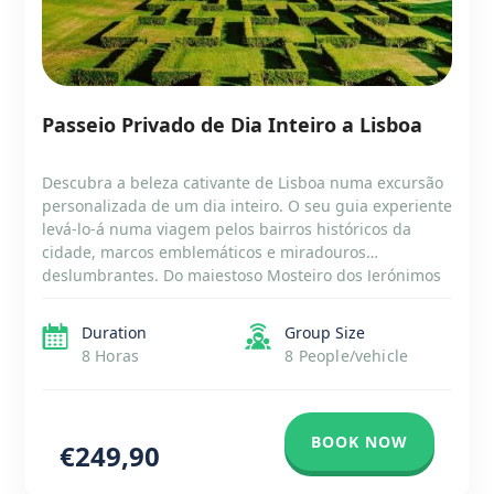
Passeio Privado de Dia Inteiro a Lisboa
Descubra a beleza cativante de Lisboa numa excursão
personalizada de um dia inteiro. O seu guia experiente
levá-lo-á numa viagem pelos bairros históricos da
cidade, marcos emblemáticos e miradouros
deslumbrantes. Do majestoso Mosteiro dos Jerónimos
à pitoresca Torre de Belém, testemunhará a rica
história e o esplendor arquitetónico da cidade.
Duration
Group Size
Saboreie os sabores de Lisboa […]
8 Horas
8 People/vehicle
BOOK NOW
€249,90