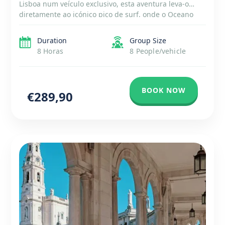
Lisboa num veículo exclusivo, esta aventura leva-o
diretamente ao icónico pico de surf, onde o Oceano
Atlântico exibe o seu imenso poder bruto. Maravilhe-se
com as dramáticas falésias e sinta a revigorante […]
Duration
Group Size
8 Horas
8 People/vehicle
BOOK NOW
€289,90