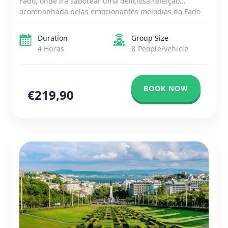
Fado, onde irá saborear uma deliciosa refeição
acompanhada pelas emocionantes melodias do Fado
ao vivo. Ao jantar, será transportado para uma época
passada, vivenciando o coração e […]
Duration
Group Size
4 Horas
8 People/vehicle
BOOK NOW
€219,90