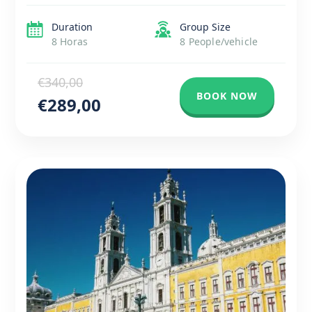
de Lisboa, muda as regras do jogo nos monumentos
[…]
Duration
Group Size
8 Horas
8 People/vehicle
€340,00
BOOK NOW
€289,00