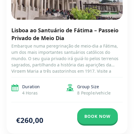
Lisboa ao Santuário de Fátima – Passeio
Privado de Meio Dia
Embarque numa peregrinação de meio-dia a Fátima,
um dos mais importantes santuários católicos do
mundo. O seu guia privado irá guiá-lo pelos terrenos
sagrados, partilhando a história das aparições da
Virgem Maria a três pastorinhos em 1917. Visite a
Capela das Aparições, local dos acontecimentos
milagrosos, e a Basílica de Nossa Senhora do Rosário.
Duration
Group Size
Experimente […]
4 Horas
8 People/vehicle
BOOK NOW
€260,00