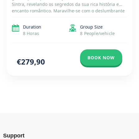
Sintra, revelando os segredos da sua rica história e
encanto romântico. Maravilhe-se com o deslumbrante
Palácio da Pena, Património Mundial da UNESCO, e
passeie pelas ruas coloridas do centro […]
Duration
Group Size
8 Horas
8 People/vehicle
BOOK NOW
€279,90
Support