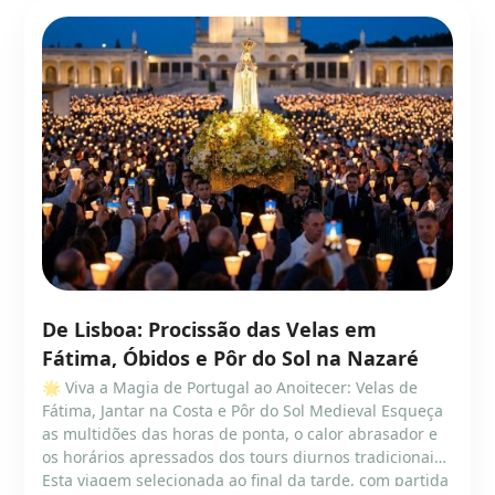
De Lisboa: Procissão das Velas em
Fátima, Óbidos e Pôr do Sol na Nazaré
🌟 Viva a Magia de Portugal ao Anoitecer: Velas de
Fátima, Jantar na Costa e Pôr do Sol Medieval Esqueça
as multidões das horas de ponta, o calor abrasador e
os horários apressados dos tours diurnos tradicionais.
Esta viagem selecionada ao final da tarde, com partida