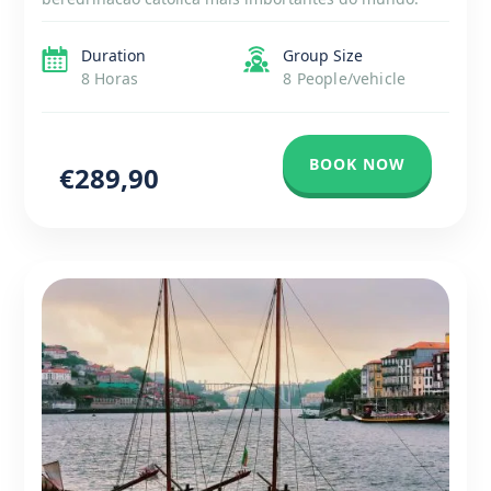
Mergulhe na atmosfera sagrada do Santuário de
Nossa Senhora de Fátima, onde se reúnem milhões de
Duration
Group Size
peregrinos todos os […]
8 Horas
8 People/vehicle
BOOK NOW
€289,90