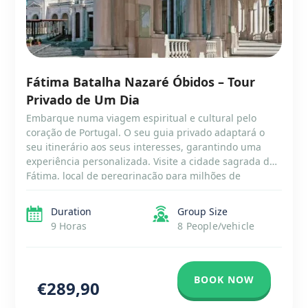
Fátima Batalha Nazaré Óbidos – Tour
Privado de Um Dia
Embarque numa viagem espiritual e cultural pelo
coração de Portugal. O seu guia privado adaptará o
seu itinerário aos seus interesses, garantindo uma
experiência personalizada. Visite a cidade sagrada de
Fátima, local de peregrinação para milhões de
católicos em todo o mundo. Maravilhe-se com a
arquitetura deslumbrante do Mosteiro da Batalha,
Duration
Group Size
Património Mundial da UNESCO, […]
9 Horas
8 People/vehicle
BOOK NOW
€289,90