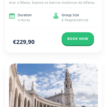
tirar o fôlego. Explore os bairros históricos de Alfama,
Baixa e Chiado e admire a arquitetura deslumbrante
do Mosteiro dos Jerónimos e da […]
Duration
Group Size
4 Horas
8 People/vehicle
BOOK NOW
€229,90