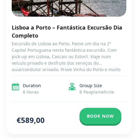
Lisboa a Porto – Fantástica Excursão Dia
Completo
Excursão de Lisboa ao Porto. Passe um dia na 2ª
Capital Portuguesa nesta fantástica excursão. Com
pick-up em Lisboa, Cascais ou Estoril. Viaje num
veículo privado e desfrute dos serviços do
guia/condutor privado. Prove Vinho do Porto e muito
mais.
Duration
Group Size
8 Horas
8 People/vehicle
BOOK NOW
€589,00