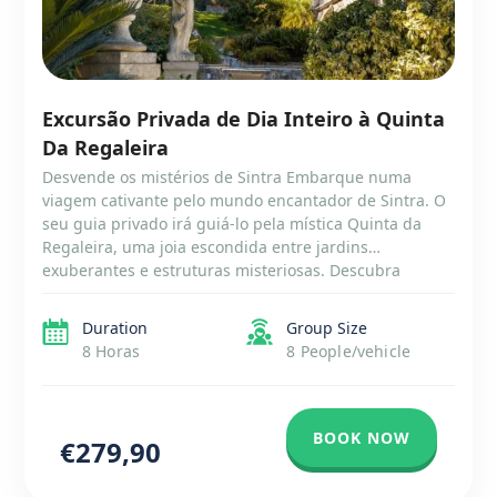
Excursão Privada de Dia Inteiro à Quinta
Da Regaleira
Desvende os mistérios de Sintra Embarque numa
viagem cativante pelo mundo encantador de Sintra. O
seu guia privado irá guiá-lo pela mística Quinta da
Regaleira, uma joia escondida entre jardins
exuberantes e estruturas misteriosas. Descubra
passagens secretas, monumentos simbólicos e vistas
deslumbrantes. Continue a sua aventura até às
Duration
Group Size
dramáticas falésias do Cabo da Roca, o […]
8 Horas
8 People/vehicle
BOOK NOW
€279,90