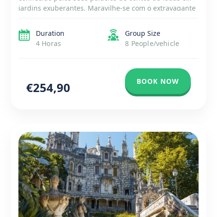
jardins exuberantes. Maravilhe-se com o extravagante
Palácio da Pena, uma obra-prima da arquitetura
romântica. Explore o encantador centro histórico, com
Duration
Group Size
as suas ruas […]
4 Horas
8 People/vehicle
BOOK NOW
€254,90