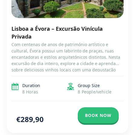
Lisboa a Évora – Excursão Vinícula
Privada
Com centenas de anos de património artístico e
cultural, Évora possui um labirinto de praças, ruas
encantadoras e estilos arquitetónicos distintos. Nesta
excursão de dia inteiro, explore a cidade e aprenda
sobre deliciosos vinhos locais com uma degustação
incluída.
Duration
Group Size
8 Horas
8 People/vehicle
BOOK NOW
€289,90