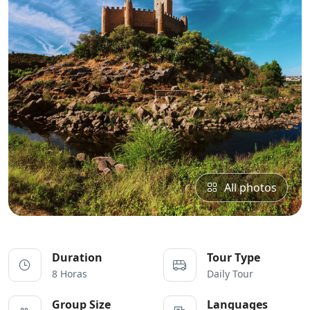
All photos
Duration
Tour Type
8 Horas
Daily Tour
Group Size
Languages