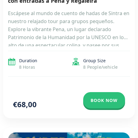
con entradas a Pena y Regaleira
Escápese al mundo de cuento de hadas de Sintra en
nuestro relajado tour para grupos pequeños.
Explore la vibrante Pena, un lugar declarado
Patrimonio de la Humanidad por la UNESCO en lo
alto de una espectacular colina, y pasee por sus
encantadores jardines. Adéntrese en los
Duration
Group Size
cautivadores jardines de Quinta da Regaleira, una
8 Horas
8 People/vehicle
finca mística […]
BOOK NOW
€68,00