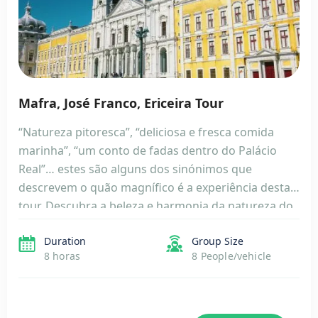
Mafra, José Franco, Ericeira Tour
“Natureza pitoresca”, “deliciosa e fresca comida
marinha”, “um conto de fadas dentro do Palácio
Real”… estes são alguns dos sinónimos que
descrevem o quão magnífico é a experiência desta
tour. Descubra a beleza e harmonia da natureza do
nordeste de Lisboa. Satisfaça todos os seus
Duration
Group Size
sentidos ao explorar magnífica arquitetura, peças
8 horas
8 People/vehicle
de arte e fantásticas […]