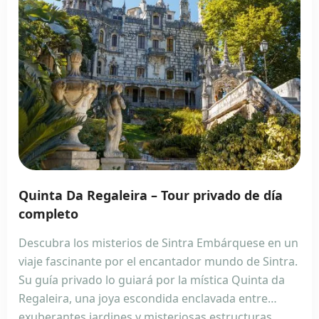
Quinta Da Regaleira – Tour privado de día
completo
Descubra los misterios de Sintra Embárquese en un
viaje fascinante por el encantador mundo de Sintra.
Su guía privado lo guiará por la mística Quinta da
Regaleira, una joya escondida enclavada entre
exuberantes jardines y misteriosas estructuras.