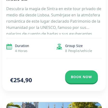
Descubra la magia de Sintra en este tour privado de
medio día desde Lisboa. Sumérjase en la atmósfera
romántica de este lugar declarado Patrimonio de la
Humanidad por la UNESCO, famoso por sus
palacios de cuento de hadas y sus exuberantes
jardines. Maravíllese ante el fantástico Palacio de
Duration
Group Size
Pena, una obra maestra de la arquitectura […]
4 Horas
8 People/vehicle
BOOK NOW
€254,90