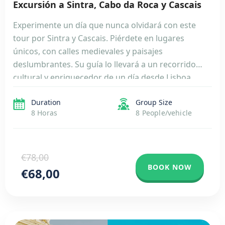
Excursión a Sintra, Cabo da Roca y Cascais
Experimente un día que nunca olvidará con este
tour por Sintra y Cascais. Piérdete en lugares
únicos, con calles medievales y paisajes
deslumbrantes. Su guía lo llevará a un recorrido
cultural y enriquecedor de un día desde Lisboa.
Viaje en un cómodo vehículo con aire
Duration
Group Size
acondicionado al majestuoso Palacio de Pena, un
8 Horas
8 People/vehicle
castillo de cuento […]
€78,00
BOOK NOW
€68,00