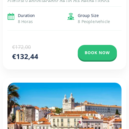
cultural y enriquecedor de un día desde Lisboa.
Viaje en un cómodo vehículo con aire
Duration
Group Size
acondicionado al majestuoso Palacio de Pena, un
8 Horas
8 People/vehicle
castillo […]
€172,00
BOOK NOW
€132,44