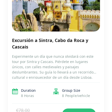
Excursión a Sintra, Cabo da Roca y
Cascais
Experimente un día que nunca olvidará con este
tour por Sintra y Cascais. Piérdete en lugares
únicos, con calles medievales y paisajes
deslumbrantes. Su guía lo llevará a un recorrido
cultural y enriquecedor de un día desde Lisboa.
Viaje en un cómodo vehículo con aire acondicionado
al majestuoso Palacio de Pena, un castillo de cuento
Duration
Group Size
[…]
8 Horas
8 People/vehicle
€78,00