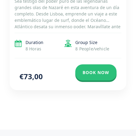
Sea testigo del poder puro de las legendarias
grandes olas de Nazaré en esta aventura de un día
completo. Desde Lisboa, emprende un viaje a este
emblemático lugar de surf, donde el Océano
Atlántico desata su inmenso poder. Maravíllate ante
los espectaculares acantilados y siente la espuma
mientras experimentas la emoción de presenciar
Duration
Group Size
algunas de […]
8 Horas
8 People/vehicle
BOOK NOW
€73,00